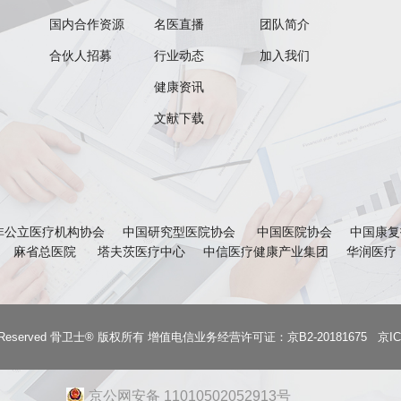
国内合作资源
名医直播
团队简介
合伙人招募
行业动态
加入我们
健康资讯
文献下载
非公立医疗机构协会
中国研究型医院协会
中国医院协会
中国康复
麻省总医院
塔夫茨医疗中心
中信医疗健康产业集团
华润医疗
All Rights Reserved 骨卫士® 版权所有 增值电信业务经营许可证：京B2-20181675
京IC
京公网安备 11010502052913号